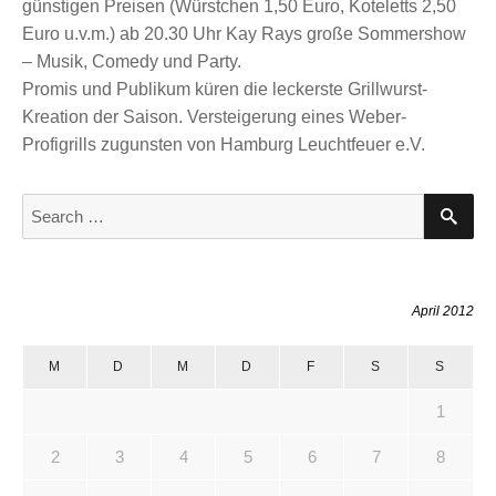
günstigen Preisen (Würstchen 1,50 Euro, Koteletts 2,50
Euro u.v.m.) ab 20.30 Uhr Kay Rays große Sommershow
– Musik, Comedy und Party.
Promis und Publikum küren die leckerste Grillwurst-
Kreation der Saison. Versteigerung eines Weber-
Profigrills zugunsten von Hamburg Leuchtfeuer e.V.
S
S
E
e
A
a
R
C
r
H
c
April 2012
h
f
M
D
M
D
F
S
S
o
1
r
:
2
3
4
5
6
7
8