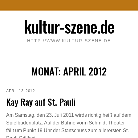
S
kultur-szene.de
k
i
p
HTTP://WWW.KULTUR-SZENE.DE
t
o
c
MONAT:
APRIL 2012
o
n
t
e
APRIL 13, 2012
Kay Ray auf St. Pauli
n
t
Am Samstag, den 23. Juli 2011 wirds richtig heiß auf dem
Spielbudenplatz: Auf der Bühne vorm Schmidt Theater
fällt um Punkt 19 Uhr der Startschuss zum allerersten St.