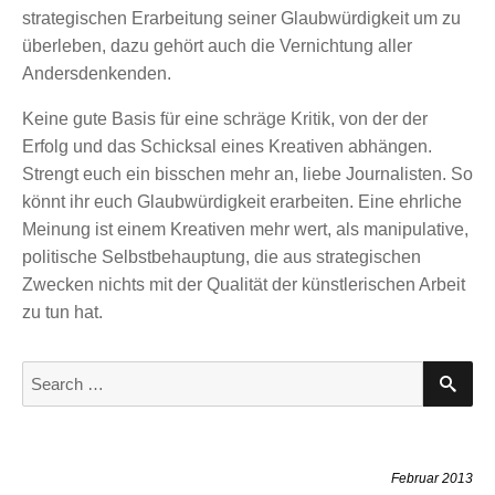
strategischen Erarbeitung seiner Glaubwürdigkeit um zu
überleben, dazu gehört auch die Vernichtung aller
Andersdenkenden.
Keine gute Basis für eine schräge Kritik, von der der
Erfolg und das Schicksal eines Kreativen abhängen.
Strengt euch ein bisschen mehr an, liebe Journalisten. So
könnt ihr euch Glaubwürdigkeit erarbeiten. Eine ehrliche
Meinung ist einem Kreativen mehr wert, als manipulative,
politische Selbstbehauptung, die aus strategischen
Zwecken nichts mit der Qualität der künstlerischen Arbeit
zu tun hat.
S
S
E
e
A
a
R
C
r
H
c
Februar 2013