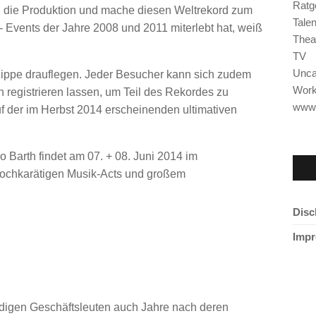
Ratg
 die Produktion und mache diesen Weltrekord zum
Tale
 Events der Jahre 2008 und 2011 miterlebt hat, weiß
Thea
TV
Unca
hippe drauflegen. Jeder Besucher kann sich zudem
Wor
h registrieren lassen, um Teil des Rekordes zu
www
 der im Herbst 2014 erscheinenden ultimativen
 Barth findet am 07. + 08. Juni 2014 im
hochkarätigen Musik-Acts und großem
Disc
Imp
ndigen Geschäftsleuten auch Jahre nach deren