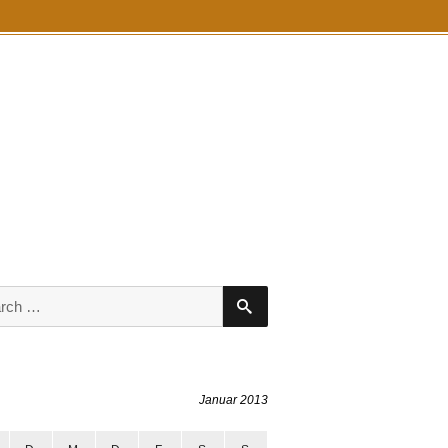
S
E
A
R
C
H
Januar 2013