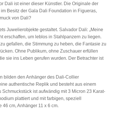
Dali ist einer dieser Künstler. Die Originale der
im Besitz der Gala Dali Foundation in Figueras,
muck von Dali?
ts Juwelierobjekte gestaltet. Salvador Dali: „Meine
t erschaffen, um leblos in Stahlpanzern zu liegen.
u gefallen, die Stimmung zu heben, die Fantasie zu
cken. Ohne Publikum, ohne Zuschauer erfüllen
die sie ins Leben gerufen wurden. Der Betrachter ist
 bilden den Anhänger des Dali-Collier
eine authentische Replik und besteht aus einem
 Schmuckstück ist aufwändig mit 3 Micron 23 Karat-
odium plattiert und mit farbigen, speziell
ge 46 cm, Anhänger 11 x 6 cm.