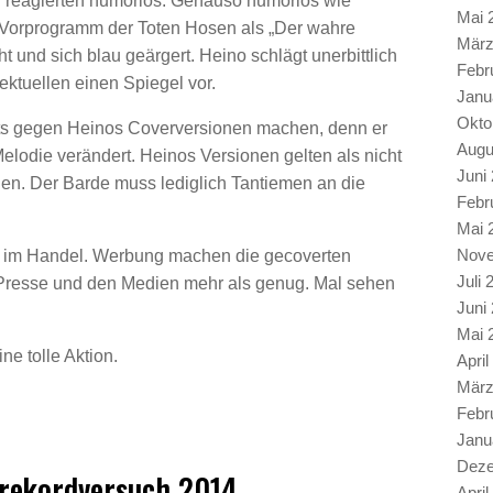
n reagierten humorlos. Genauso humorlos wie
Mai 
 Vorprogramm der Toten Hosen als „Der wahre
März
ht und sich blau geärgert. Heino schlägt unerbittlich
Febr
lektuellen einen Spiegel vor.
Janu
Okto
chts gegen Heinos Coverversionen machen, denn er
Augu
Melodie verändert. Heinos Versionen gelten als nicht
Juni
en. Der Barde muss lediglich Tantiemen an die
Febr
Mai 
Nove
m im Handel. Werbung machen die gecoverten
Juli 
er Presse und den Medien mehr als genug. Mal sehen
Juni
Mai 
ne tolle Aktion.
April
März
Febr
Janu
Deze
trekordversuch 2014
April