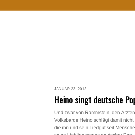
S
k
i
p
t
o
c
o
n
t
e
JANUAR 23, 2013
Heino singt deutsche Po
n
t
Und zwar von Rammstein, den Ärzten, 
Volksbarde Heino schlägt damit nicht 
die ihn und sein Liedgut seit Mensch