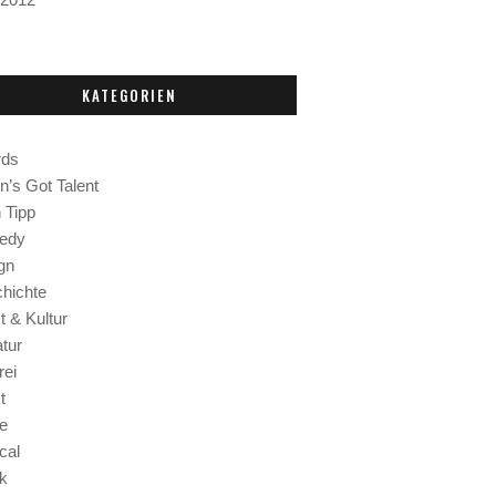
KATEGORIEN
ds
in’s Got Talent
 Tipp
edy
gn
hichte
t & Kultur
atur
rei
t
e
cal
k