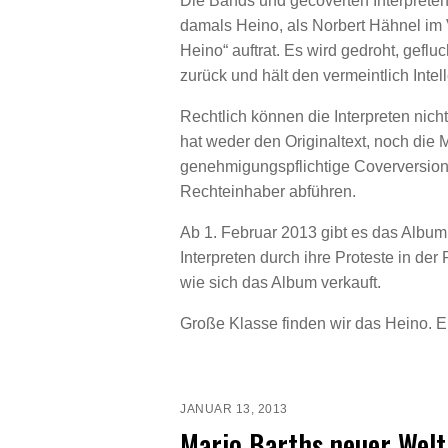
Die Bands und gecoverten Interprete
damals Heino, als Norbert Hähnel im
Heino“ auftrat. Es wird gedroht, gefluc
zurück und hält den vermeintlich Intel
Rechtlich können die Interpreten ni
hat weder den Originaltext, noch die 
genehmigungspflichtige Coverversion
Rechteinhaber abführen.
Ab 1. Februar 2013 gibt es das Albu
Interpreten durch ihre Proteste in d
wie sich das Album verkauft.
Große Klasse finden wir das Heino. Ei
JANUAR 13, 2013
Mario Barths neuer Wel