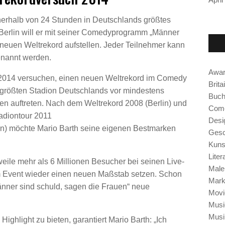
nerhalb von 24 Stunden in Deutschlands größtes
Berlin will er mit seiner Comedyprogramm „Männer
 neuen Weltrekord aufstellen. Jeder Teilnehmer kann
enannt werden.
Awar
i 2014 versuchen, einen neuen Weltrekord im Comedy
Brita
im größten Stadion Deutschlands vor mindestens
Buch
n auftreten. Nach dem Weltrekord 2008 (Berlin) und
Com
adiontour 2011
Desi
lin) möchte Mario Barth seine eigenen Bestmarken
Gesc
Kuns
Liter
weile mehr als 6 Millionen Besucher bei seinen Live-
Male
em Event wieder einen neuen Maßstab setzen. Schon
Mark
 „Männer sind schuld, sagen die Frauen“ neue
Movi
Musi
Musi
ighlight zu bieten, garantiert Mario Barth: „Ich