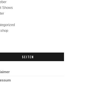
eber
nt Shows
ter
tegorized
kshop
SEITEN
laimer
ressum