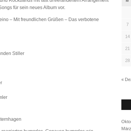
 und Rockbands mit fast unverändertem Arrangement
M
o
Songs für sein neues Album vor.
r
:
eino – Mit freundlichen Grüßen – Das verbotene
7
14
21
nden Stiller
28
« De
r
mler
sternhagen
Okto
März