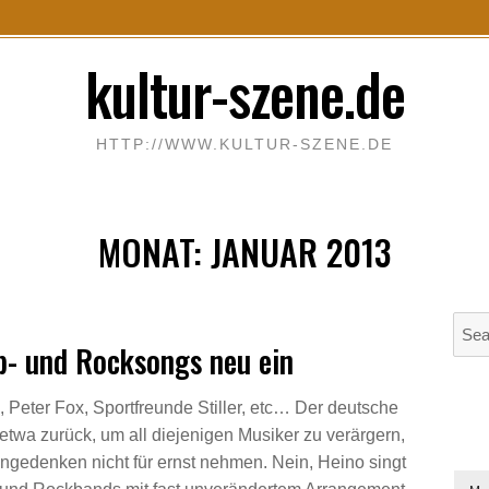
kultur-szene.de
HTTP://WWW.KULTUR-SZENE.DE
MONAT:
JANUAR 2013
S
p- und Rocksongs neu ein
e
a
r
Peter Fox, Sportfreunde Stiller, etc… Der deutsche
c
etwa zurück, um all diejenigen Musiker zu verärgern,
h
engedenken nicht für ernst nehmen. Nein, Heino singt
f