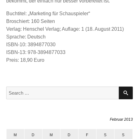
bekommt, der einfach nur besser vorbereitet ist.
Buchtitel: „Marketing für Schauspieler“
Broschiert: 160 Seiten
Verlag: Henschel Verlag; Auflage: 1 (18. August 2011)
Sprache: Deutsch
ISBN-10: 3894877030
ISBN-13: 978-3894877033
Preis: 18,90 Euro
S
S
E
e
A
a
R
C
r
H
c
Februar 2013
h
f
M
D
M
D
F
S
S