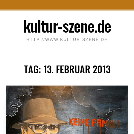
S
kultur-szene.de
k
i
p
HTTP://WWW.KULTUR-SZENE.DE
t
o
c
TAG:
13. FEBRUAR 2013
o
n
t
e
n
t