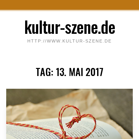
S
kultur-szene.de
k
i
p
HTTP://WWW.KULTUR-SZENE.DE
t
o
c
TAG:
13. MAI 2017
o
n
t
e
n
t