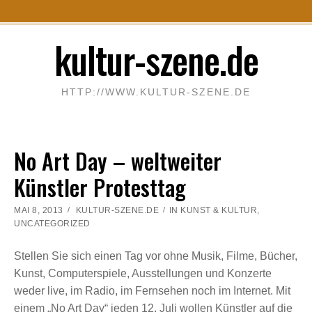
S
kultur-szene.de
k
i
p
HTTP://WWW.KULTUR-SZENE.DE
t
o
c
No Art Day – weltweiter
o
n
Künstler Protesttag
t
e
MAI 8, 2013
KULTUR-SZENE.DE
IN
KUNST & KULTUR
,
n
UNCATEGORIZED
t
Stellen Sie sich einen Tag vor ohne Musik, Filme, Bücher,
Kunst, Computerspiele, Ausstellungen und Konzerte
weder live, im Radio, im Fernsehen noch im Internet. Mit
einem „No Art Day“ jeden 12. Juli wollen Künstler auf die