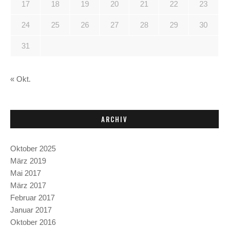
a
17
18
19
20
21
22
23
v
24
25
26
27
28
29
30
i
31
g
« Okt.
a
t
ARCHIV
i
Oktober 2025
o
März 2019
Mai 2017
n
März 2017
Februar 2017
Januar 2017
Oktober 2016